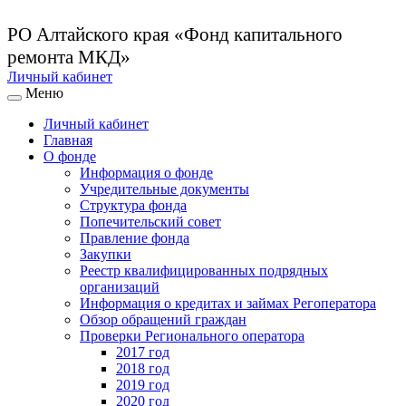
РО Алтайского края
«Фонд капитального
ремонта МКД»
Личный кабинет
Меню
Личный кабинет
Главная
О фонде
Информация о фонде
Учредительные документы
Структура фонда
Попечительский совет
Правление фонда
Закупки
Реестр квалифицированных подрядных
организаций
Информация о кредитах и займах Регоператора
Обзор обращений граждан
Проверки Регионального оператора
2017 год
2018 год
2019 год
2020 год