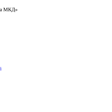
та МКД»
й