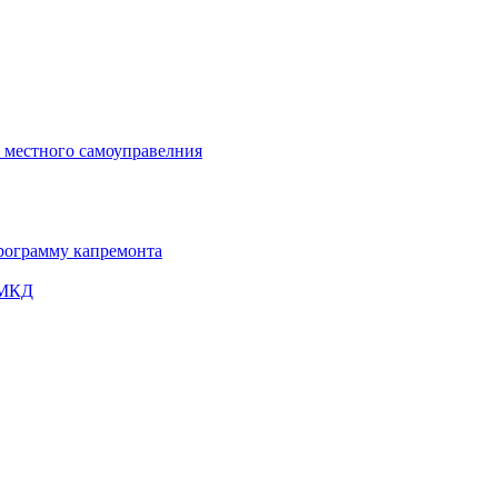
и местного самоуправелния
рограмму капремонта
 МКД