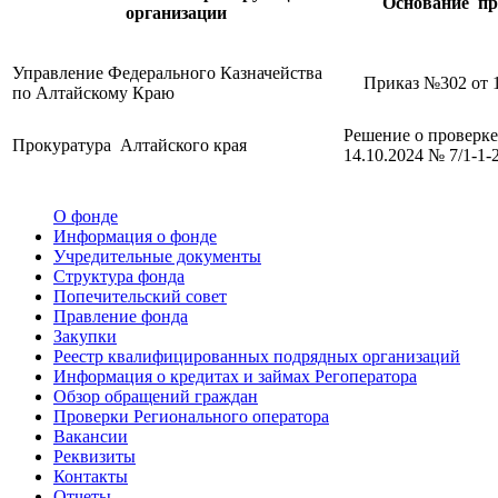
Основание пр
организации
Управление Федерального Казначейства
Приказ №302 от 1
по Алтайскому Краю
Решение о проверке
Прокуратура Алтайского края
14.10.2024 № 7/1-1-
О фонде
Информация о фонде
Учредительные документы
Структура фонда
Попечительский совет
Правление фонда
Закупки
Реестр квалифицированных подрядных организаций
Информация о кредитах и займах Регоператора
Обзор обращений граждан
Проверки Регионального оператора
Вакансии
Реквизиты
Контакты
Отчеты