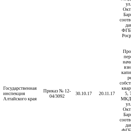
ул
Октя
Бар
соотв
да
ФГБ
Роср
Про
пер
нач
взн
кап
р
собс
Государственная
квар
Приказ № 12-
инспекция
30.10.17
20.11.17
5, 
04/3092
Алтайского края
МКД 
ул
Октя
Бар
соотв
да
ФГБ