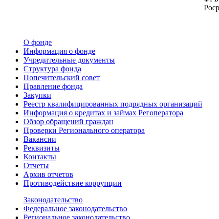
Роср
О фонде
Информация о фонде
Учредительные документы
Структура фонда
Попечительский совет
Правление фонда
Закупки
Реестр квалифицированных подрядных организаций
Информация о кредитах и займах Регоператора
Обзор обращений граждан
Проверки Регионального оператора
Вакансии
Реквизиты
Контакты
Отчеты
Архив отчетов
Противодействие коррупции
Законодательство
Федеральное законодательство
Региональное законодательство