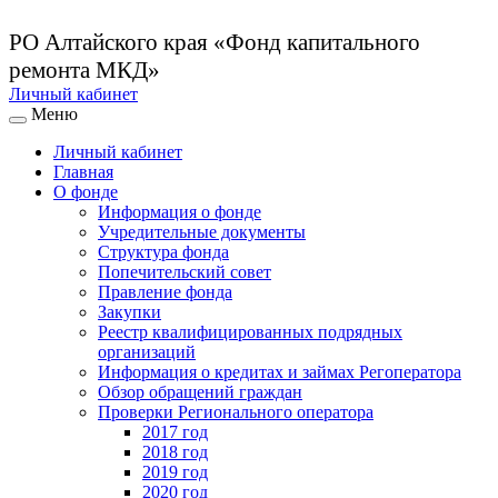
РО Алтайского края
«Фонд капитального
ремонта МКД»
Личный кабинет
Меню
Личный кабинет
Главная
О фонде
Информация о фонде
Учредительные документы
Структура фонда
Попечительский совет
Правление фонда
Закупки
Реестр квалифицированных подрядных
организаций
Информация о кредитах и займах Регоператора
Обзор обращений граждан
Проверки Регионального оператора
2017 год
2018 год
2019 год
2020 год