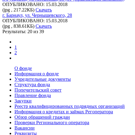
ОПУБЛИКОВАНО: 15.03.2018
(jpg , 217.22КБ)
Скачать
г. Барнаул, ул. Чернышевского, 28
ОПУБЛИКОВАНО: 15.03.2018
(jpg , 838.61КБ)
Скачать
Результаты: 20 из 39
1
2
О фонде
Информация о фонде
Учредительные документы
Структура фонда
Попечительский совет
Правление фонда
Закупки
Реестр квалифицированных подрядных организаций
Информация о кредитах и займах Регоператора
Обзор обращений граждан
Проверки Регионального оператора
Вакансии
Реквизиты