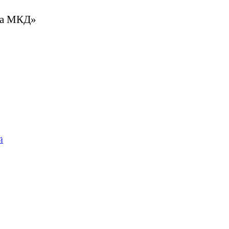
та МКД»
й