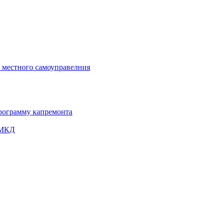
и местного самоуправелния
рограмму капремонта
 МКД