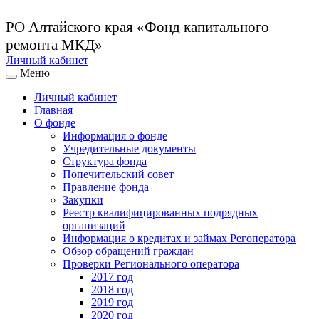
РО Алтайского края
«Фонд капитального
ремонта МКД»
Личный кабинет
Меню
Личный кабинет
Главная
О фонде
Информация о фонде
Учредительные документы
Структура фонда
Попечительский совет
Правление фонда
Закупки
Реестр квалифицированных подрядных
организаций
Информация о кредитах и займах Регоператора
Обзор обращений граждан
Проверки Регионального оператора
2017 год
2018 год
2019 год
2020 год