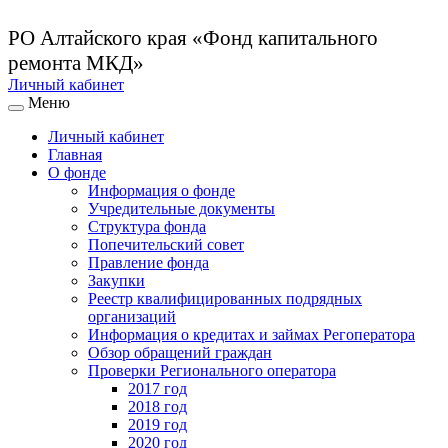
РО Алтайского края
«Фонд капитального
ремонта МКД»
Личный кабинет
Меню
Личный кабинет
Главная
О фонде
Информация о фонде
Учредительные документы
Структура фонда
Попечительский совет
Правление фонда
Закупки
Реестр квалифицированных подрядных
организаций
Информация о кредитах и займах Регоператора
Обзор обращений граждан
Проверки Регионального оператора
2017 год
2018 год
2019 год
2020 год