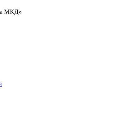
та МКД»
й