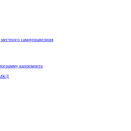
и местного самоуправелния
рограмму капремонта
 МКД