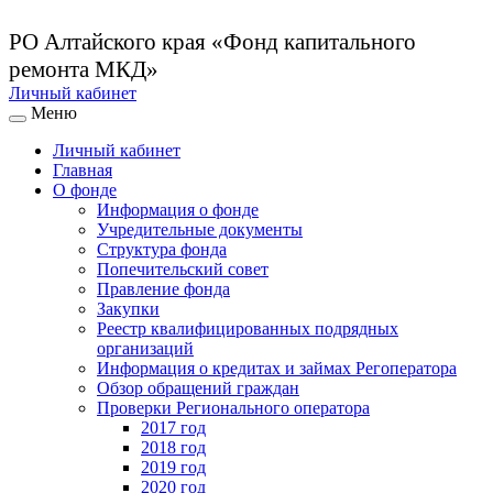
РО Алтайского края
«Фонд капитального
ремонта МКД»
Личный кабинет
Меню
Личный кабинет
Главная
О фонде
Информация о фонде
Учредительные документы
Структура фонда
Попечительский совет
Правление фонда
Закупки
Реестр квалифицированных подрядных
организаций
Информация о кредитах и займах Регоператора
Обзор обращений граждан
Проверки Регионального оператора
2017 год
2018 год
2019 год
2020 год