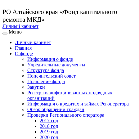
РО Алтайского края
«Фонд капитального
ремонта МКД»
Личный кабинет
Меню
Личный кабинет
Главная
О фонде
Информация о фонде
Учредительные документы
Структура фонда
Попечительский совет
Правление фонда
Закупки
Реестр квалифицированных подрядных
организаций
Информация о кредитах и займах Регоператора
Обзор обращений граждан
Проверки Регионального оператора
2017 год
2018 год
2019 год
2020 год