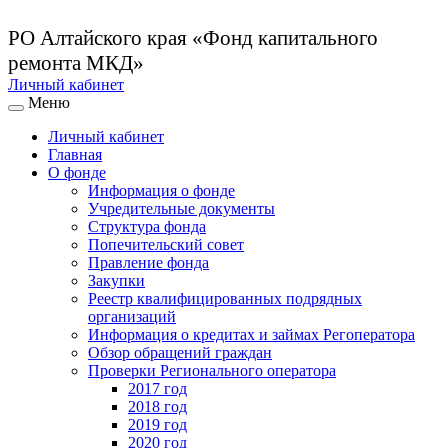
РО Алтайского края
«Фонд капитального
ремонта МКД»
Личный кабинет
Меню
Личный кабинет
Главная
О фонде
Информация о фонде
Учредительные документы
Структура фонда
Попечительский совет
Правление фонда
Закупки
Реестр квалифицированных подрядных
организаций
Информация о кредитах и займах Регоператора
Обзор обращений граждан
Проверки Регионального оператора
2017 год
2018 год
2019 год
2020 год