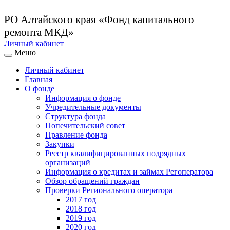
РО Алтайского края
«Фонд капитального
ремонта МКД»
Личный кабинет
Меню
Личный кабинет
Главная
О фонде
Информация о фонде
Учредительные документы
Структура фонда
Попечительский совет
Правление фонда
Закупки
Реестр квалифицированных подрядных
организаций
Информация о кредитах и займах Регоператора
Обзор обращений граждан
Проверки Регионального оператора
2017 год
2018 год
2019 год
2020 год